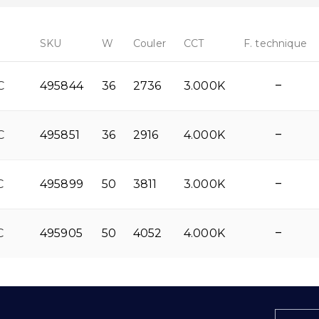
SKU
W
Couler
CCT
F. technique
C
495844
–
36
2736
3.000K
C
495851
–
36
2916
4.000K
C
495899
–
50
3811
3.000K
C
495905
–
50
4052
4.000K