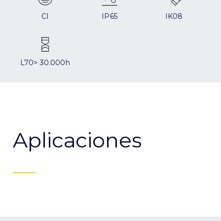
CI
IP65
IK08
L70> 30.000h
Aplicaciones