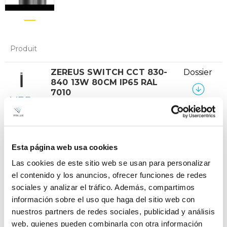
Produit
ZEREUS SWITCH CCT 830-
Dossier
840 13W 80CM IP65 RAL
7010
VER +
Courbe
SKU
PPRIL00000518383
-
W
13
Couler
1.061/1.092
Esta página web usa cookies
CCT
3.000K/4.000K
Las cookies de este sitio web se usan para personalizar
el contenido y los anuncios, ofrecer funciones de redes
ZEREUS SWITCH CCT 830-
Dossier
sociales y analizar el tráfico. Además, compartimos
840 26W 100CM IP65 RAL
información sobre el uso que haga del sitio web con
7010
VER +
nuestros partners de redes sociales, publicidad y análisis
Courbe
SKU
PPRIL00000518413
web, quienes pueden combinarla con otra información
-