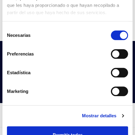
W
que les haya proporcionado o que hayan recopilado a
26
partir del uso que haya hecho de sus servicios.
Couler
2.099/2.163
CCT
3.000K/4.000K
Selección
Necesarias
de
consentimiento
Vous ne trouvez pas ce que vous
Preferencias
cherchez?
Essayez notre recherche avancée
Estadística
Rechercher des produits
Marketing
Mostrar detalles
Permitir todas