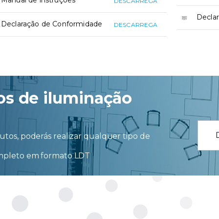
Manual de instruções
DESCARREGA
Decla
Declaração de Conformidade
DESCARREGA
os de iluminação
tos, poderás realizar qualquer tipo de
ompleto em formato LDT