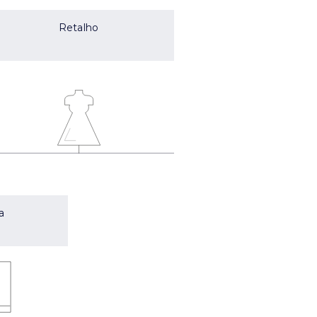
Retalho
a