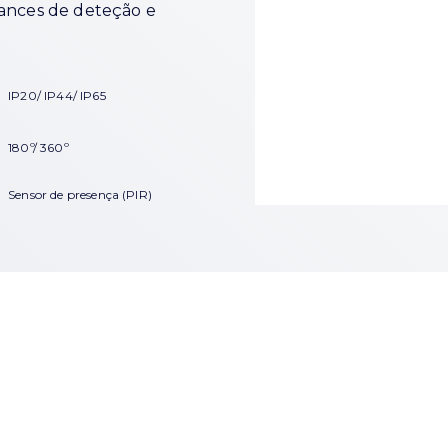
cances de deteção e
IP20/
IP44/
IP65
180º/ 360º
Sensor de presença (PIR)