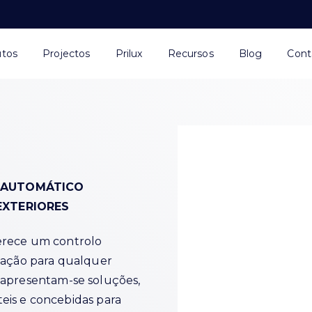
utos
Projectos
Prilux
Recursos
Blog
Cont
O AUTOMÁTICO
EXTERIORES
erece um controlo
inação para qualquer
, apresentam-se soluções,
áteis e concebidas para