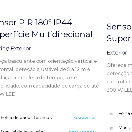
nsor PIR 180º IP44
Sensor
perfície Multidirecional
Superf
rior/ Exterior
Exterior
ça basculante com orientação vertical e
Oferece má
zontal, deteção ajustável de 5 a 12 m e
detecção a
lação completa de tempo, lux e
controlo p
ibilidade, com capacidade de carga de até
300 W LE
W LED.
Folha 
Folha de dados técnicos
DESCARREGA
Manual