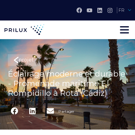
FR
projet
Éclairage moderne et durable
- Promenade maritime El
Rompidillo à Rota (Cádiz)
Partager