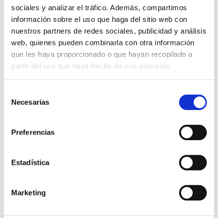
NEMA 7, ce qui permet une surveillance en
sociales y analizar el tráfico. Además, compartimos
temps réel et un contrôle précis de chaque
información sobre el uso que haga del sitio web con
nuestros partners de redes sociales, publicidad y análisis
point lumineux, assurant une gestion
web, quienes pueden combinarla con otra información
intelligente et durable de l’éclairage public.
que les haya proporcionado o que hayan recopilado a
partir del uso que haya hecho de sus servicios.
Selección
Necesarias
de
consentimiento
Preferencias
Estadística
Précédent
Suivant
Marketing