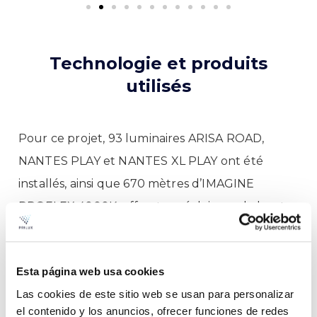
Technologie et produits
utilisés
Pour ce projet, 93 luminaires ARISA ROAD,
NANTES PLAY et NANTES XL PLAY ont été
installés, ainsi que 670 mètres d’IMAGINE
PROFLEX 4000K, offrant un éclairage de haute
qualité avec un design moderne et efficace.
Tous les luminaires sont équipés d’un système
Esta página web usa cookies
de télégestion point à point via le système de
Las cookies de este sitio web se usan para personalizar
communication LoRaWAN avec des nœuds
el contenido y los anuncios, ofrecer funciones de redes