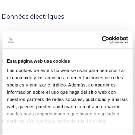
Données électriques
NON
Atténuation
Dimensions et montage
Esta página web usa cookies
Las cookies de este sitio web se usan para personalizar
el contenido y los anuncios, ofrecer funciones de redes
0.01Kg
Poids
sociales y analizar el tráfico. Además, compartimos
información sobre el uso que haga del sitio web con
NON
Empalmable
nuestros partners de redes sociales, publicidad y análisis
web, quienes pueden combinarla con otra información
que les haya proporcionado o que hayan recopilado a
Protections
partir del uso que haya hecho de sus servicios.