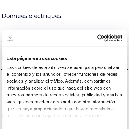
Données électriques
NON
Atténuation
Dimensions et montage
Esta página web usa cookies
Las cookies de este sitio web se usan para personalizar
el contenido y los anuncios, ofrecer funciones de redes
0.01Kg
Poids
sociales y analizar el tráfico. Además, compartimos
información sobre el uso que haga del sitio web con
NON
Empalmable
nuestros partners de redes sociales, publicidad y análisis
web, quienes pueden combinarla con otra información
que les haya proporcionado o que hayan recopilado a
Protections
partir del uso que haya hecho de sus servicios.