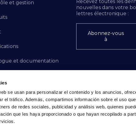
Recevez toutes les dern
ôle et gestion
nouvelles dans votre bo
lettres électronique :
its
t
Abonnez-vous
à
ications
ogue et documentation
ts d'innovation
ies
 des plaintes
web se usan para personalizar el contenido y los anuncios, ofrec
ar el tráfico. Además, compartimos información sobre el uso que
cto - FR
tners de redes sociales, publicidad y análisis web, quienes pue
ación que les haya proporcionado o que hayan recopilado a parti
vicios.