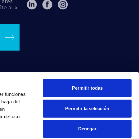
ières
îte aux
Permitir todas
er funciones
 haga del
Permitir la selección
den
r del uso
Denegar