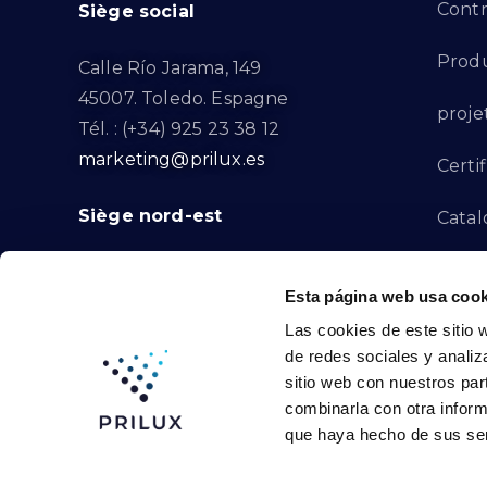
Contr
Siège social
Produ
Calle Río Jarama, 149
45007. Toledo. Espagne
proje
Tél. : (+34) 925 23 38 12
marketing@prilux.es
Certif
Siège nord-est
Catal
Proje
Calle Del Torrent Fondo, s/n
Esta página web usa cook
08791. Sant Llorenç d’Hortons.
Canal
Las cookies de este sitio 
Barcelone. Espagne
de redes sociales y analiz
Tél. : (+34) 93 719 23 29
Conta
sitio web con nuestros par
marketing@prilux.es
combinarla con otra inform
que haya hecho de sus ser