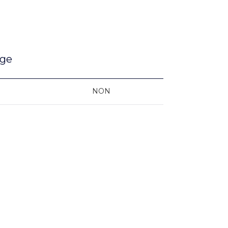
age
NON