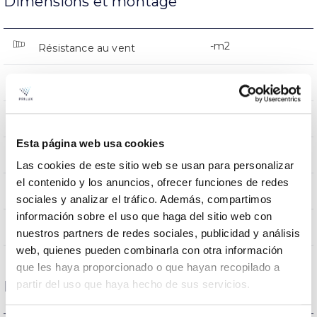
Dimensions et montage
-m2
Résistance au vent
0.1Kg
Poids
178x178x50mm
Dimensions
Esta página web usa cookies
–
Inclination
Las cookies de este sitio web se usan para personalizar
el contenido y los anuncios, ofrecer funciones de redes
–
Unité de coupe de bande
sociales y analizar el tráfico. Además, compartimos
información sobre el uso que haga del sitio web con
NON
Empalmable
nuestros partners de redes sociales, publicidad y análisis
web, quienes pueden combinarla con otra información
que les haya proporcionado o que hayan recopilado a
Données optiques
partir del uso que haya hecho de sus servicios.