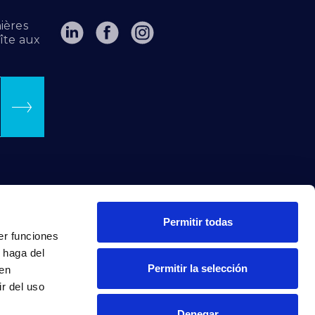
ières
îte aux
Permitir todas
er funciones
 haga del
Permitir la selección
den
r del uso
Denegar