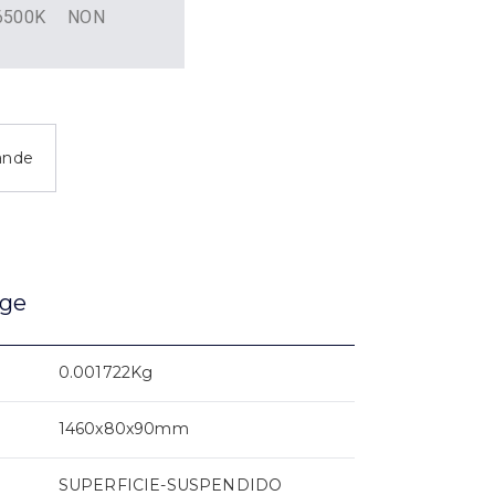
6500K
NON
ande
age
0.001722Kg
1460x80x90mm
SUPERFICIE-SUSPENDIDO