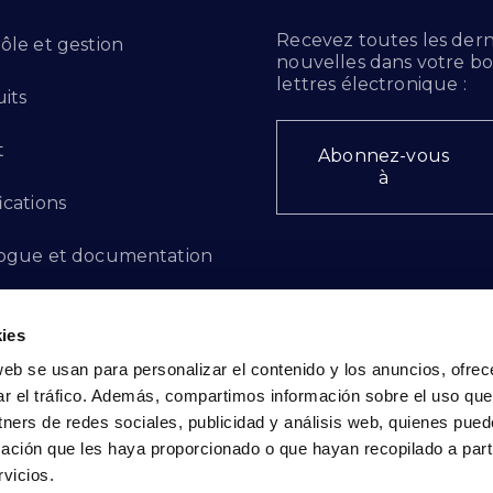
Recevez toutes les dern
ôle et gestion
nouvelles dans votre bo
lettres électronique :
its
t
Abonnez-vous
à
ications
ogue et documentation
ts d'innovation
ies
 des plaintes
web se usan para personalizar el contenido y los anuncios, ofrec
ar el tráfico. Además, compartimos información sobre el uso que
cto - FR
tners de redes sociales, publicidad y análisis web, quienes pue
ación que les haya proporcionado o que hayan recopilado a parti
vicios.