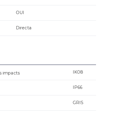
OUI
Directa
IK08
s impacts
IP66
GRIS