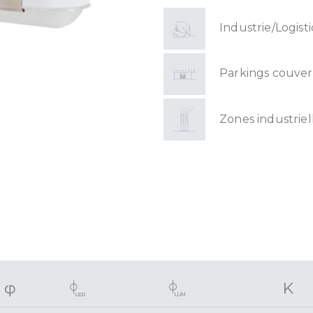
Industrie/Logist
Parkings couver
Zones industriel