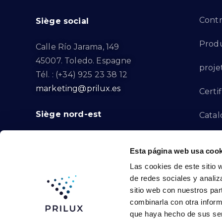
Contr
Siège social
Produ
Calle Río Jarama, 149
45007. Toledo. Espagne
proje
Tél. : (+34) 925 23 38 12
marketing@prilux.es
Certif
Siège nord-est
Catal
Proje
Calle Del Torrent Fondo, s/n
Esta página web usa cook
08791. Sant Llorenç d’Hortons.
Canal
Las cookies de este sitio 
Barcelone. Espagne
de redes sociales y analiz
Tél. : (+34) 93 719 23 29
Conta
sitio web con nuestros par
marketing@prilux.es
combinarla con otra inform
que haya hecho de sus ser