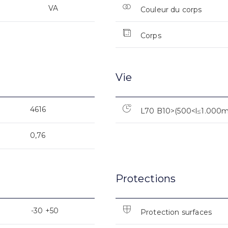
VA
Couleur du corps
Corps
Vie
4616
L70 B10>(500<l≤1.000
0,76
Protections
-30 +50
Protection surfaces