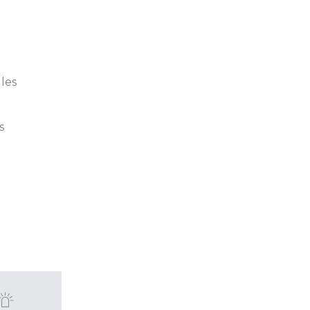
les
s