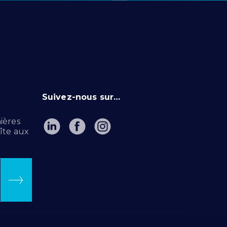
Suivez-nous sur…
ières
îte aux