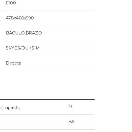
6100
478x468x590
BACULO,BRAZO
SI/YES/OUI/SIM
Directa
9
s impacts
66