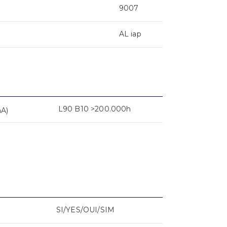
9007
AL iap
L90 B10 >200.000h
mA)
SI/YES/OUI/SIM