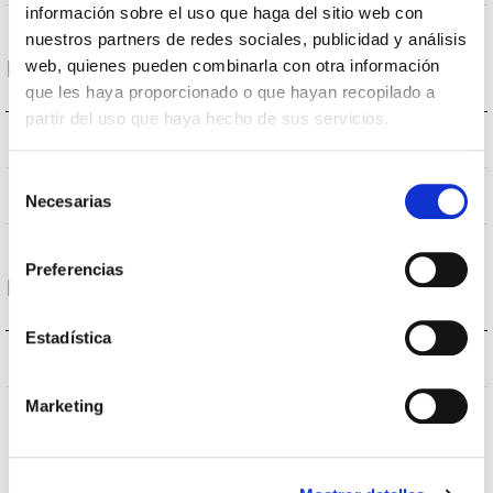
información sobre el uso que haga del sitio web con
nuestros partners de redes sociales, publicidad y análisis
Logement et finition
web, quienes pueden combinarla con otra información
que les haya proporcionado o que hayan recopilado a
partir del uso que haya hecho de sus servicios.
Noir
Couleur du corps
Selección
PC
Corps
Necesarias
de
consentimiento
Preferencias
Protections
Estadística
NON
Protection surfaces
Marketing