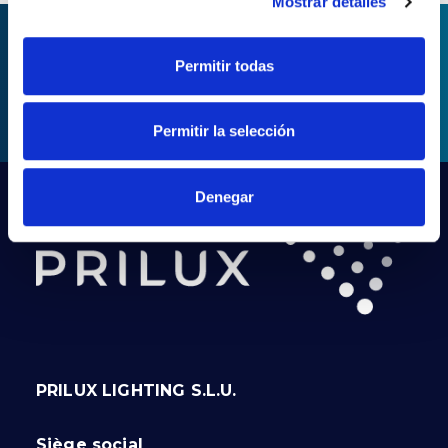
Mostrar detalles
Permitir todas
DEMANDER DES
INFORMATIONS
Permitir la selección
Denegar
PRILUX LIGHTING S.L.U.
Siège social