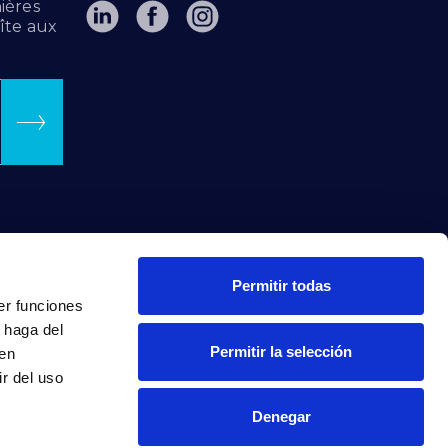
ières
îte aux
Permitir todas
er funciones
 haga del
Permitir la selección
den
r del uso
Denegar