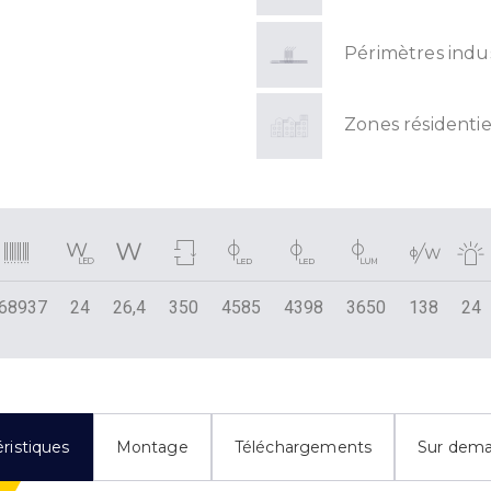
Périmètres indus
Zones résidentie
68937
24
26,4
350
4585
4398
3650
138
24
ristiques
Montage
Téléchargements
Sur dem