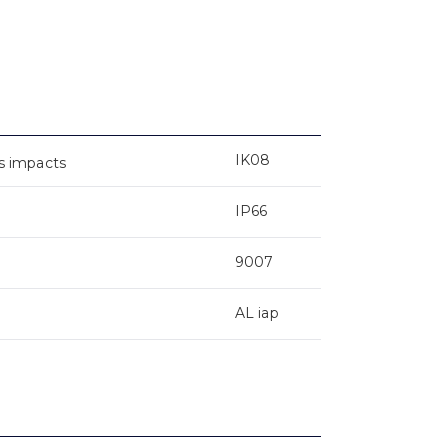
IK08
s impacts
IP66
9007
AL iap