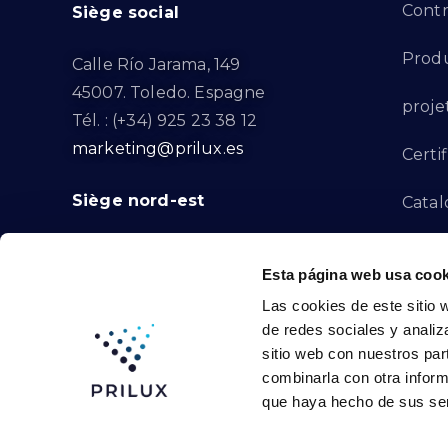
Contr
Siège social
Produ
Calle Río Jarama, 149
45007. Toledo. Espagne
proje
Tél. : (+34) 925 23 38 12
marketing@prilux.es
Certif
Siège nord-est
Catal
Proje
Calle Del Torrent Fondo, s/n
Esta página web usa cook
08791. Sant Llorenç d’Hortons.
Canal
Las cookies de este sitio 
Barcelone. Espagne
de redes sociales y analiz
Tél. : (+34) 93 719 23 29
Conta
sitio web con nuestros par
marketing@prilux.es
combinarla con otra inform
que haya hecho de sus ser