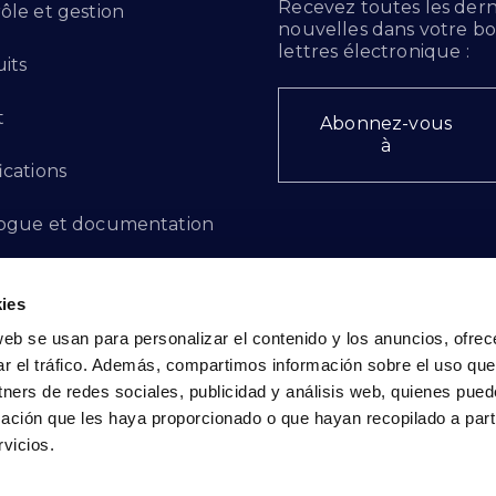
Recevez toutes les dern
ôle et gestion
nouvelles dans votre bo
lettres électronique :
its
t
Abonnez-vous
à
ications
ogue et documentation
ts d'innovation
ies
 des plaintes
web se usan para personalizar el contenido y los anuncios, ofrec
ar el tráfico. Además, compartimos información sobre el uso que
cto - FR
tners de redes sociales, publicidad y análisis web, quienes pue
ación que les haya proporcionado o que hayan recopilado a parti
vicios.