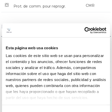
CMR
Prot. de comm. pour reprogr.
Dimensions et montage
Monture en crosse
L’assemblée
Esta página web usa cookies
0,151m2
Las cookies de este sitio web se usan para personalizar
Résistance au vent
el contenido y los anuncios, ofrecer funciones de redes
sociales y analizar el tráfico. Además, compartimos
5Kg
Poids
información sobre el uso que haga del sitio web con
nuestros partners de redes sociales, publicidad y análisis
525x255x105mm
Dimensions
web, quienes pueden combinarla con otra información
que les haya proporcionado o que hayan recopilado a
Monture en crosse
Position de montage
partir del uso que haya hecho de sus servicios.
Non
Empalmable
Selección