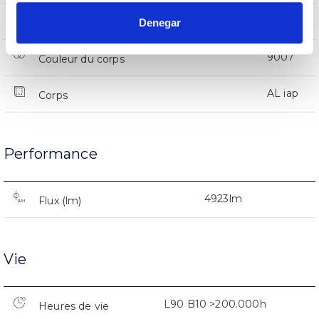
IP66
Denegar
Indice d’étanchéité IP
9007
Couleur du corps
AL iap
Corps
Performance
4923lm
Flux (lm)
Vie
L90 B10 >200.000h
Heures de vie