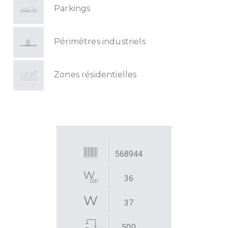
Parkings
Périmètres industriels
Zones résidentielles
568944
36
37
500