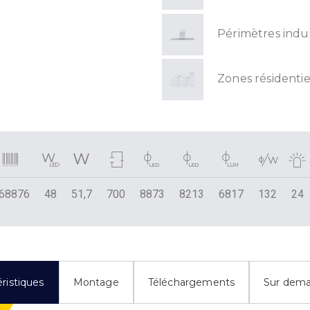
Périmètres indus
Zones résidentie
68876
48
51,7
700
8873
8213
6817
132
24
ristiques
Montage
Téléchargements
Sur dem