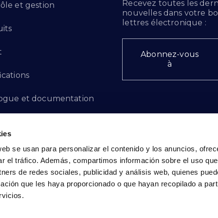
Recevez toutes les dern
ôle et gestion
nouvelles dans votre bo
lettres électronique :
its
t
Abonnez-vous
à
ications
ogue et documentation
ts d'innovation
ies
 des plaintes
web se usan para personalizar el contenido y los anuncios, ofrec
ar el tráfico. Además, compartimos información sobre el uso que
cto - FR
tners de redes sociales, publicidad y análisis web, quienes pue
ación que les haya proporcionado o que hayan recopilado a parti
vicios.