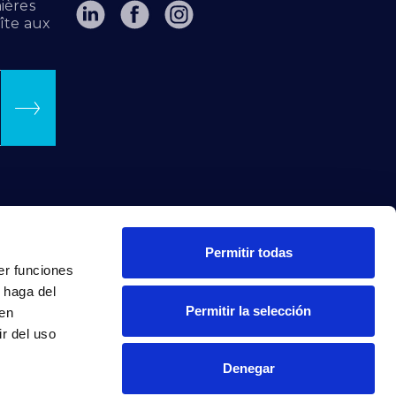
ières
îte aux
Permitir todas
er funciones
 haga del
Permitir la selección
den
r del uso
Denegar