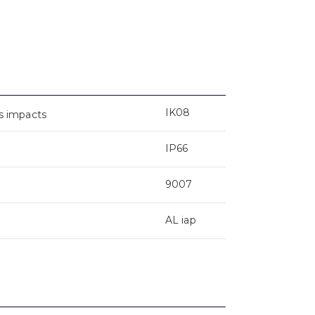
IK08
s impacts
IP66
9007
AL iap