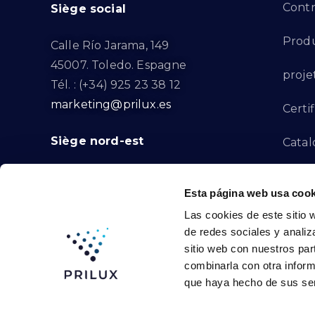
Contr
Siège social
Produ
Calle Río Jarama, 149
45007. Toledo. Espagne
proje
Tél. : (+34) 925 23 38 12
marketing@prilux.es
Certif
Siège nord-est
Catal
Proje
Calle Del Torrent Fondo, s/n
Esta página web usa cook
08791. Sant Llorenç d’Hortons.
Canal
Las cookies de este sitio 
Barcelone. Espagne
de redes sociales y analiz
Tél. : (+34) 93 719 23 29
Conta
sitio web con nuestros par
marketing@prilux.es
combinarla con otra inform
que haya hecho de sus ser