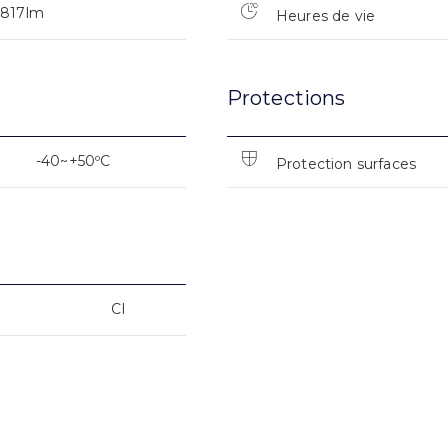
6817lm
Heures de vie
Protections
-40~+50ºC
Protection surfaces
CI