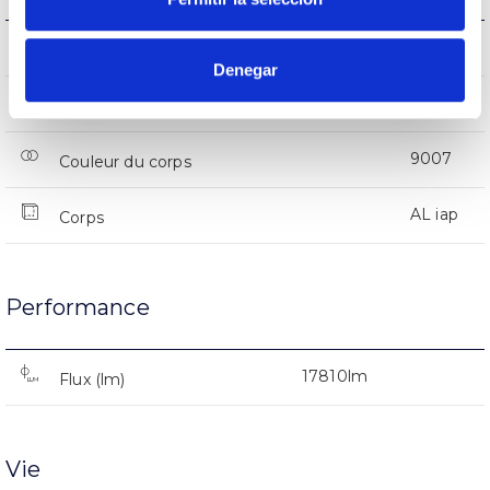
IK08
IK Protection contre des impacts
Denegar
IP66
Indice d’étanchéité IP
9007
Couleur du corps
AL iap
Corps
Performance
17810lm
Flux (lm)
Vie