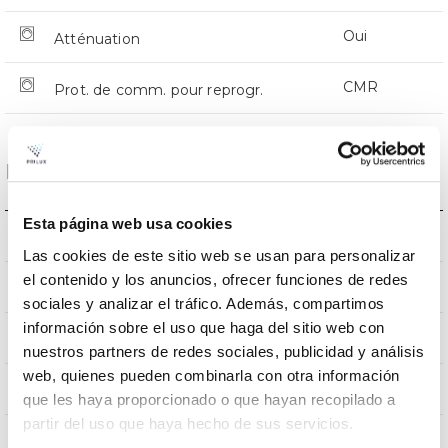
Oui
Atténuation
CMR
Prot. de comm. pour reprogr.
Dimensions et montage
Esta página web usa cookies
Monture en crosse
L’assemblée
Las cookies de este sitio web se usan para personalizar
el contenido y los anuncios, ofrecer funciones de redes
0,180m2
Résistance au vent
sociales y analizar el tráfico. Además, compartimos
información sobre el uso que haga del sitio web con
7Kg
Poids
nuestros partners de redes sociales, publicidad y análisis
web, quienes pueden combinarla con otra información
625x290x105mm
Dimensions
que les haya proporcionado o que hayan recopilado a
partir del uso que haya hecho de sus servicios.
Monture en crosse
Position de montage