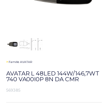
>
Famille
AVATAR
AVATAR L 48LED 144W/146,7WT
740 VA00I0P 8N DA CMR
569385