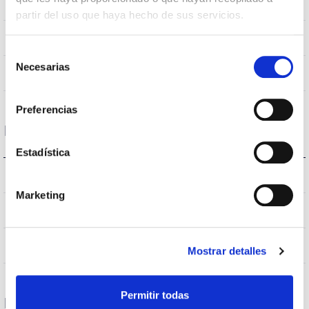
3000K
Température de coleur
partir del uso que haya hecho de sus servicios.
>80
CRI Indice de rendu des couleurs
Selección
Necesarias
de
120
Angle d’ouverture
consentimiento
Preferencias
Logement et finition
Estadística
IP20
Indice d’étanchéité IP
Marketing
RAL9006
Couleur du corps
AL
Corps
Mostrar detalles
Permitir todas
Performance