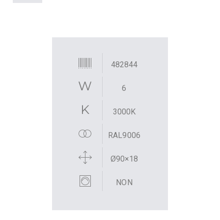
482844
6
3000K
RAL9006
Ø90×18
NON