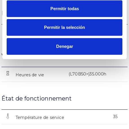
Permitir todas
Performance
Permitir la selección
1175-1205-1230lm
Flux (lm)
Denegar
Vie
(L70B50>)35.000h
Heures de vie
État de fonctionnement
35
Température de service