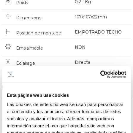
0.211Kg
Poids
167x167x22mm
Dimensions
EMPOTRADO TECHO
Position de montage
NON
Empalmable
Directa
Éclairage
Données optiques
Esta página web usa cookies
Las cookies de este sitio web se usan para personalizar
3000K-4000K-
Température de coleur
el contenido y los anuncios, ofrecer funciones de redes
6500K
sociales y analizar el tráfico. Además, compartimos
información sobre el uso que haga del sitio web con
CRI Indice de rendu des
80
nuestros partners de redes sociales, publicidad y análisis