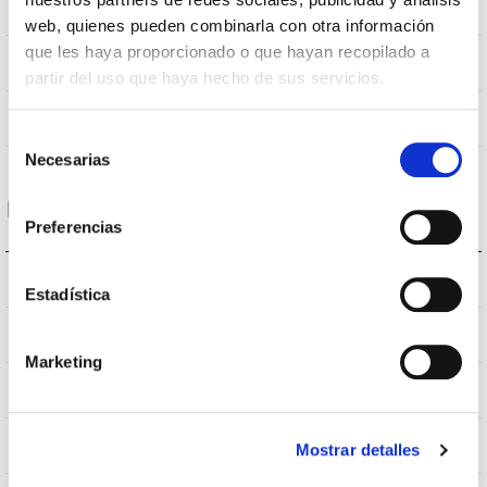
couleurs
web, quienes pueden combinarla con otra información
que les haya proporcionado o que hayan recopilado a
120
Angle d’ouverture
partir del uso que haya hecho de sus servicios.
NO
UGR
Selección
Necesarias
de
consentimiento
Logement et finition
Preferencias
IP20
Indice d’étanchéité IP
Estadística
IP40
Intensité (A)
Marketing
BLANCO
Couleur du corps
AL
Corps
Mostrar detalles