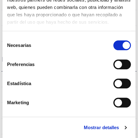
couleurs
web, quienes pueden combinarla con otra información
que les haya proporcionado o que hayan recopilado a
120
Angle d’ouverture
partir del uso que haya hecho de sus servicios.
NO
UGR
Selección
Necesarias
de
consentimiento
Logement et finition
Preferencias
IP20
Indice d’étanchéité IP
Estadística
IP40
Intensité (A)
Marketing
BLANCO
Couleur du corps
AL
Corps
Mostrar detalles