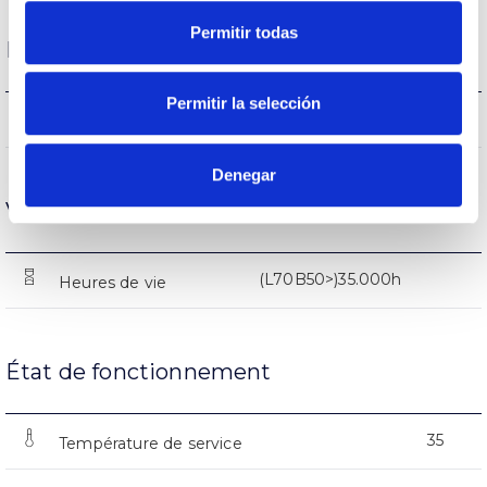
Permitir todas
Performance
Permitir la selección
2385-2405-2415lm
Flux (lm)
Denegar
Vie
(L70B50>)35.000h
Heures de vie
État de fonctionnement
35
Température de service