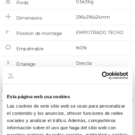
0.543Kg
Poids
296x296x24mm
Dimensions
EMPOTRADO TECHO
Position de montage
NON
Empalmable
Directa
Éclairage
Données optiques
Esta página web usa cookies
Las cookies de este sitio web se usan para personalizar
3000K-4000K-
Température de coleur
el contenido y los anuncios, ofrecer funciones de redes
6500K
sociales y analizar el tráfico. Además, compartimos
información sobre el uso que haga del sitio web con
CRI Indice de rendu des
80
nuestros partners de redes sociales, publicidad y análisis