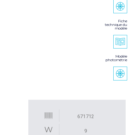
Fiche
technique du
modèle
Modèle
photométrie
671712
9