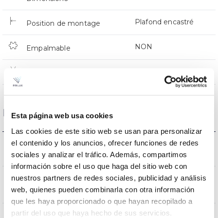
Plafond encastré
Position de montage
NON
Empalmable
Directa
Éclairage
Données optiques
Esta página web usa cookies
Las cookies de este sitio web se usan para personalizar
3000K-4000K-
el contenido y los anuncios, ofrecer funciones de redes
Température de coleur
sociales y analizar el tráfico. Además, compartimos
6500K
información sobre el uso que haga del sitio web con
nuestros partners de redes sociales, publicidad y análisis
CRI Indice de rendu des
80
web, quienes pueden combinarla con otra información
couleurs
que les haya proporcionado o que hayan recopilado a
partir del uso que haya hecho de sus servicios.
120
Angle d’ouverture