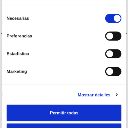
Selección
Necesarias
de
Logement et finition
consentimiento
Preferencias
IP20
Indice d’étanchéité IP
Estadística
GRIS 9006
Couleur du corps
AL
Corps
Marketing
Performance
Mostrar detalles
745-765-780lm
Permitir todas
Flux (lm)