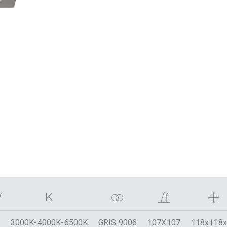
3000K-4000K-6500K
GRIS 9006
107X107
118x118