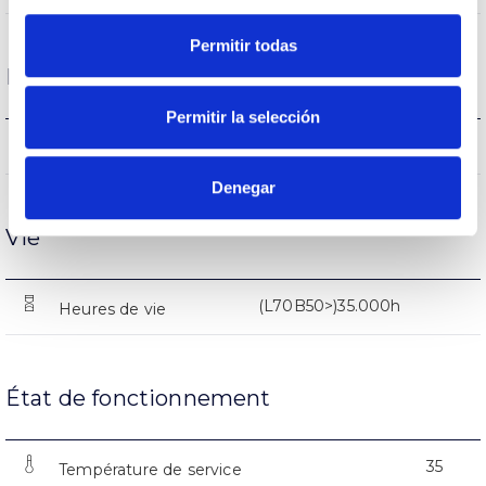
Permitir todas
Performance
Permitir la selección
1785-1805-1815lm
Flux (lm)
Denegar
Vie
(L70B50>)35.000h
Heures de vie
État de fonctionnement
35
Température de service