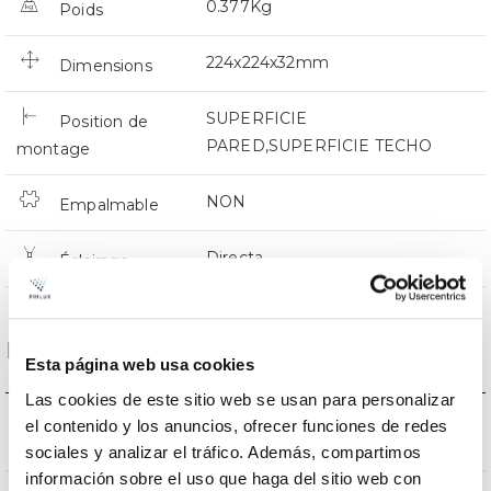
0.377Kg
Poids
224x224x32mm
Dimensions
SUPERFICIE
Position de
PARED,SUPERFICIE TECHO
montage
NON
Empalmable
Directa
Éclairage
Données optiques
Esta página web usa cookies
Las cookies de este sitio web se usan para personalizar
3000K-4000K-
el contenido y los anuncios, ofrecer funciones de redes
Température de coleur
6500K
sociales y analizar el tráfico. Además, compartimos
información sobre el uso que haga del sitio web con