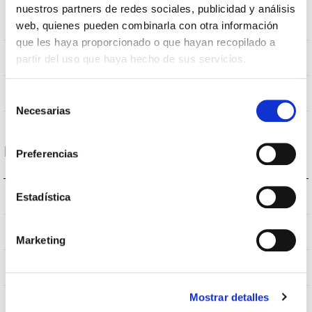
CRI Indice de rendu des
nuestros partners de redes sociales, publicidad y análisis
80
couleurs
web, quienes pueden combinarla con otra información
que les haya proporcionado o que hayan recopilado a
120
partir del uso que haya hecho de sus servicios.
Angle d’ouverture
NO
UGR
Selección
Necesarias
de
consentimiento
Logement et finition
Preferencias
IP20
Estadística
Indice d’étanchéité IP
IP40
Intensité (A)
Marketing
GRIS
Couleur du corps
Mostrar detalles
AL
Corps