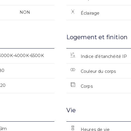
NON
Éclairage
Logement et finition
3000K-4000K-6500K
Indice d’étanchéité IP
80
Couleur du corps
120
Corps
Vie
5lm
Heures de vie