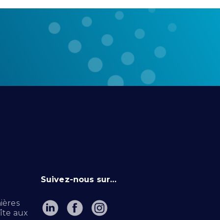
Suivez-nous sur…
ières
îte aux