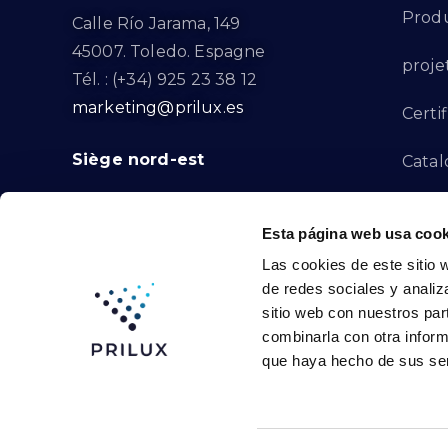
Produ
Calle Río Jarama, 149
45007. Toledo. Espagne
proje
Tél. : (+34) 925 23 38 12
marketing@prilux.es
Certif
Siège nord-est
Catal
Proje
Calle Del Torrent Fondo, s/n
Esta página web usa cook
08791. Sant Llorenç d’Hortons.
Canal
Las cookies de este sitio 
Barcelone. Espagne
de redes sociales y analiz
Tél. : (+34) 93 719 23 29
Conta
sitio web con nuestros par
marketing@prilux.es
combinarla con otra inform
que haya hecho de sus ser
Prilux Lighting © 2024