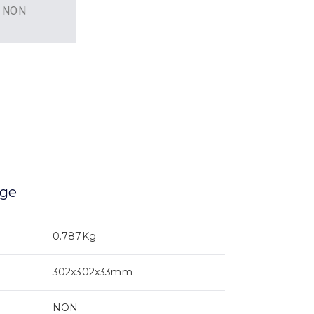
NON
age
0.787Kg
302x302x33mm
NON