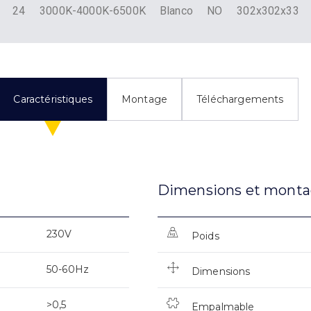
24
3000K-4000K-6500K
Blanco
NO
302x302x33
Caractéristiques
Montage
Téléchargements
Dimensions et mont
230V
Poids
50-60Hz
Dimensions
>0,5
Empalmable