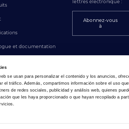
lettres électronique :
its
t
Abonnez-vous
à
ications
ogue et documentation
ts d'innovation
ies
 des plaintes
web se usan para personalizar el contenido y los anuncios, ofrec
ar el tráfico. Además, compartimos información sobre el uso que
cto - FR
tners de redes sociales, publicidad y análisis web, quienes pue
ación que les haya proporcionado o que hayan recopilado a parti
vicios.
Politique de confidentialité
|
Politique de cookies