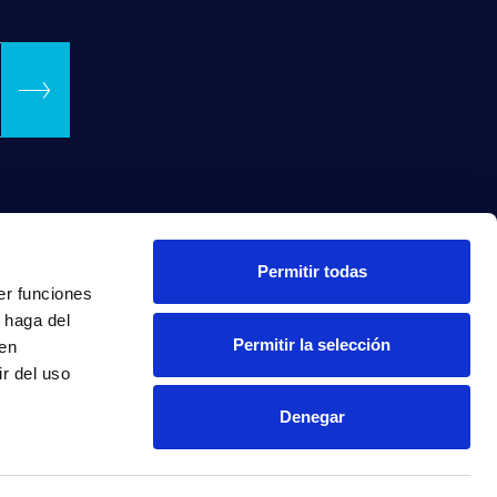
Permitir todas
er funciones
 haga del
Permitir la selección
den
r del uso
Denegar
INTRANET