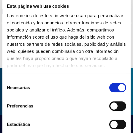
Esta página web usa cookies
Protecciones
Las cookies de este sitio web se usan para personalizar
el contenido y los anuncios, ofrecer funciones de redes
sociales y analizar el tráfico. Además, compartimos
SI/YES/OUI/SIM
Protección sobretensiones
información sobre el uso que haga del sitio web con
nuestros partners de redes sociales, publicidad y análisis
web, quienes pueden combinarla con otra información
que les haya proporcionado o que hayan recopilado a
partir del uso que haya hecho de sus servicios.
Selección
Necesarias
DEMANDER DES
de
INFORMATIONS
consentimiento
Preferencias
Estadística