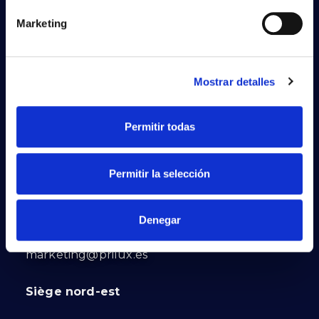
Marketing
Mostrar detalles
PRILUX LIGHTING S.L.U.
Permitir todas
Siège social
Permitir la selección
Calle Río Jarama, 149
45007. Toledo. Espagne
Denegar
Tél. : (+34) 925 23 38 12
marketing@prilux.es
Siège nord-est