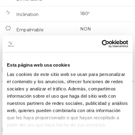
180º
Inclination
NON
Empalmable
Directa
Éclairage
Esta página web usa cookies
Données optiques
Las cookies de este sitio web se usan para personalizar
el contenido y los anuncios, ofrecer funciones de redes
sociales y analizar el tráfico. Además, compartimos
3000K
Température de coleur
información sobre el uso que haga del sitio web con
nuestros partners de redes sociales, publicidad y análisis
80
CRI Indice de rendu des couleurs
web, quienes pueden combinarla con otra información
que les haya proporcionado o que hayan recopilado a
partir del uso que haya hecho de sus servicios.
Logement et finition