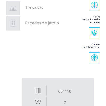
Terrasses
Fiche
technique du
modèle
Façades de jardin
Modèle
photométrie
651110
7