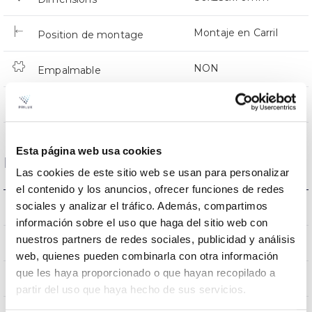
Montaje en Carril
Position de montage
NON
Empalmable
Directa
Éclairage
Esta página web usa cookies
Données optiques
Las cookies de este sitio web se usan para personalizar
el contenido y los anuncios, ofrecer funciones de redes
sociales y analizar el tráfico. Además, compartimos
3000K
Température de coleur
información sobre el uso que haga del sitio web con
nuestros partners de redes sociales, publicidad y análisis
90
CRI Indice de rendu des couleurs
web, quienes pueden combinarla con otra información
que les haya proporcionado o que hayan recopilado a
36
Angle d’ouverture
partir del uso que haya hecho de sus servicios.