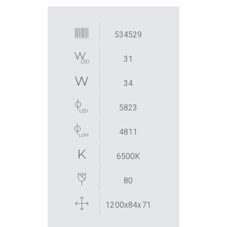
534529
31
34
5823
4811
6500K
80
1200x84x71