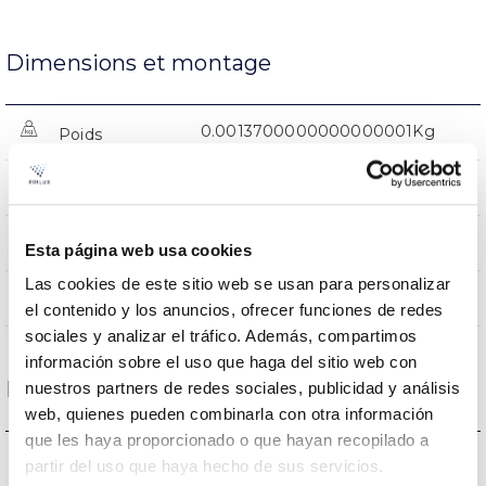
Dimensions et montage
0.0013700000000000001Kg
Poids
1200x84x71mm
Dimensions
NON
Empalmable
Esta página web usa cookies
Las cookies de este sitio web se usan para personalizar
Directa
Éclairage
el contenido y los anuncios, ofrecer funciones de redes
sociales y analizar el tráfico. Además, compartimos
información sobre el uso que haga del sitio web con
Données optiques
nuestros partners de redes sociales, publicidad y análisis
web, quienes pueden combinarla con otra información
que les haya proporcionado o que hayan recopilado a
6500K
Température de coleur
partir del uso que haya hecho de sus servicios.