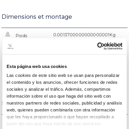
Dimensions et montage
0.0013700000000000001Kg
Poids
1200x84x71mm
Dimensions
NON
Empalmable
Esta página web usa cookies
Las cookies de este sitio web se usan para personalizar
Directa
Éclairage
el contenido y los anuncios, ofrecer funciones de redes
sociales y analizar el tráfico. Además, compartimos
información sobre el uso que haga del sitio web con
Données optiques
nuestros partners de redes sociales, publicidad y análisis
web, quienes pueden combinarla con otra información
que les haya proporcionado o que hayan recopilado a
4000K
Température de coleur
partir del uso que haya hecho de sus servicios.