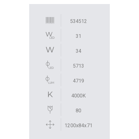
534512
31
34
5713
4719
4000K
80
1200x84x71