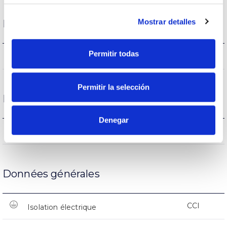
Mostrar detalles
État de fonctionnement
Permitir todas
-20ºC~+50ºC
Température de service
Permitir la selección
Protections
Denegar
NON
Protection surfaces
Données générales
CCI
Isolation électrique