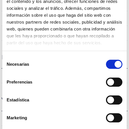
el contenido y los anuncios, ofrecer funciones de redes
IP66
Indice d’étanchéité IP
sociales y analizar el tráfico. Además, compartimos
información sobre el uso que haga del sitio web con
RAL9007
Couleur du corps
nuestros partners de redes sociales, publicidad y análisis
web, quienes pueden combinarla con otra información
AL iap
Corps
que les haya proporcionado o que hayan recopilado a
partir del uso que haya hecho de sus servicios.
Performance
Selección
Necesarias
de
consentimiento
12550lm
Flux (lm)
Preferencias
Vie
Estadística
Marketing
L70B50 >50.000h
Heures de vie