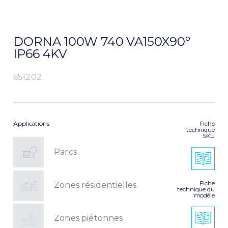
DORNA 100W 740 VA150X90º
IP66 4KV
651202
Applications
Fiche
technique
SKU
Parcs
Fiche
Zones résidentielles
technique du
modèle
Zones piétonnes