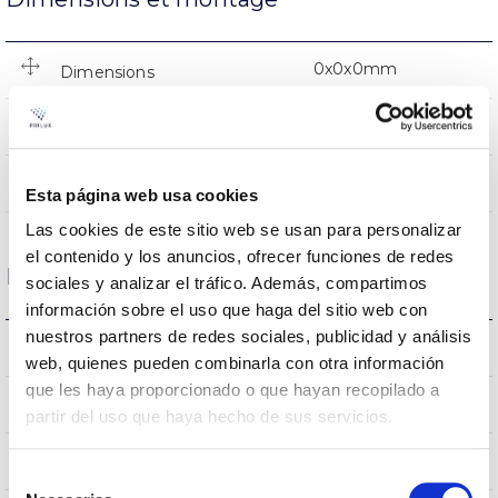
0x0x0mm
Dimensions
NON
Empalmable
Directa
Éclairage
Esta página web usa cookies
Las cookies de este sitio web se usan para personalizar
el contenido y los anuncios, ofrecer funciones de redes
Données optiques
sociales y analizar el tráfico. Además, compartimos
información sobre el uso que haga del sitio web con
nuestros partners de redes sociales, publicidad y análisis
2700K
Température de coleur
web, quienes pueden combinarla con otra información
que les haya proporcionado o que hayan recopilado a
80
CRI Indice de rendu des couleurs
partir del uso que haya hecho de sus servicios.
200
Angle d’ouverture
Selección