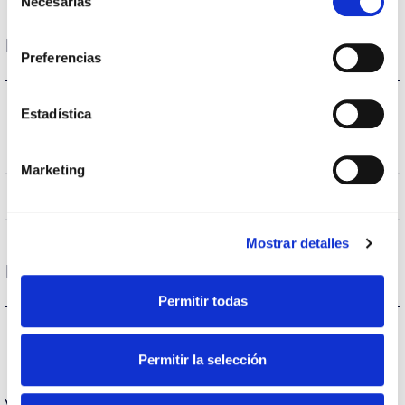
Necesarias
de
consentimiento
Logement et finition
Preferencias
E27
Type de bague
Estadística
IP20
Indice d’étanchéité IP
Marketing
Blanc
Couleur du corps
Mostrar detalles
Performance
Permitir todas
1521lm
Flux (lm)
Permitir la selección