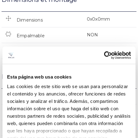
0x0x0mm
Dimensions
NON
Empalmable
Directa
Éclairage
Données optiques
Esta página web usa cookies
Las cookies de este sitio web se usan para personalizar
el contenido y los anuncios, ofrecer funciones de redes
2700K
Température de coleur
sociales y analizar el tráfico. Además, compartimos
información sobre el uso que haga del sitio web con
80
CRI Indice de rendu des couleurs
nuestros partners de redes sociales, publicidad y análisis
web, quienes pueden combinarla con otra información
200
Angle d’ouverture
que les haya proporcionado o que hayan recopilado a