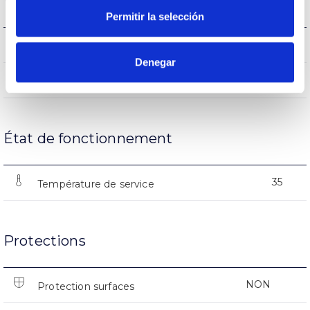
Vie
Permitir la selección
(L70B50>)25.000h
Heures de vie
Denegar
12500
Nº d’allumages
État de fonctionnement
35
Température de service
Protections
NON
Protection surfaces