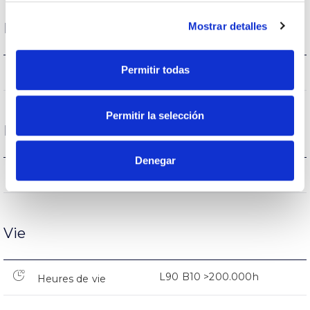
Mostrar detalles
Logement et finition
Permitir todas
20
Intensité (A)
Permitir la selección
Performance
Denegar
1.847lm
Flux (lm)
Vie
L90 B10 >200.000h
Heures de vie