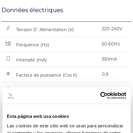
Données électriques
220-240V
Tension D`Alimentation (V)
50-60Hz
Fréquence (Hz)
350mA
Intensité (mA)
0,9
Facteur de puissance (Cos fi)
12
Nombre de led
Oui
Atténuation
Esta página web usa cookies
CMR
Prot. de comm. pour reprogr.
Las cookies de este sitio web se usan para personalizar
el contenido y los anuncios, ofrecer funciones de redes