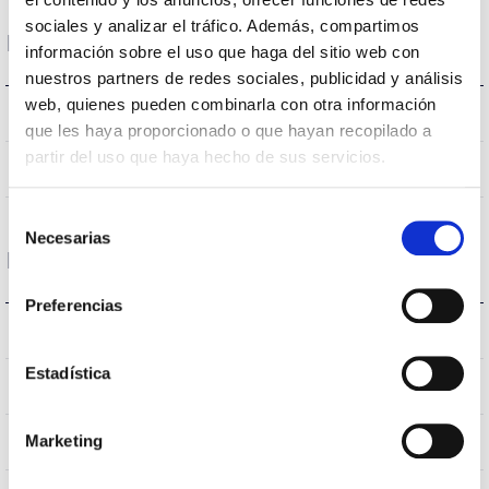
sociales y analizar el tráfico. Además, compartimos
Dimensions et montage
información sobre el uso que haga del sitio web con
nuestros partners de redes sociales, publicidad y análisis
web, quienes pueden combinarla con otra información
318 a 408x116mm
Dimensions
que les haya proporcionado o que hayan recopilado a
partir del uso que haya hecho de sus servicios.
Non
Empalmable
Selección
Necesarias
de
Données optiques
consentimiento
Preferencias
3.000K
Température de coleur
Estadística
>70
CRI Indice de rendu des couleurs
VA00L1P
Marketing
Optique