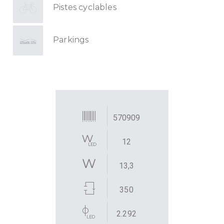
Pistes cyclables
Parkings
570909
12
13,3
350
2.292