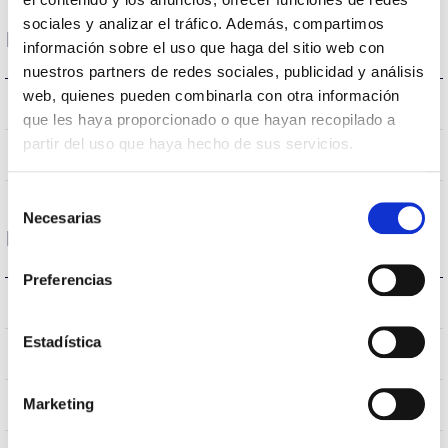
sociales y analizar el tráfico. Además, compartimos
Dimensions et montage
información sobre el uso que haga del sitio web con
nuestros partners de redes sociales, publicidad y análisis
web, quienes pueden combinarla con otra información
318 a 408x116mm
Dimensions
que les haya proporcionado o que hayan recopilado a
partir del uso que haya hecho de sus servicios.
Non
Empalmable
Selección
Necesarias
de
Données optiques
consentimiento
Preferencias
3.000K
Température de coleur
Estadística
>70
CRI Indice de rendu des couleurs
VA00L1P
Marketing
Optique