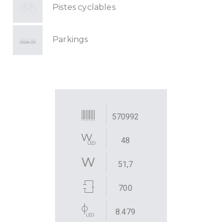
Pistes cyclables
Parkings
570992
48
51,7
700
8.479