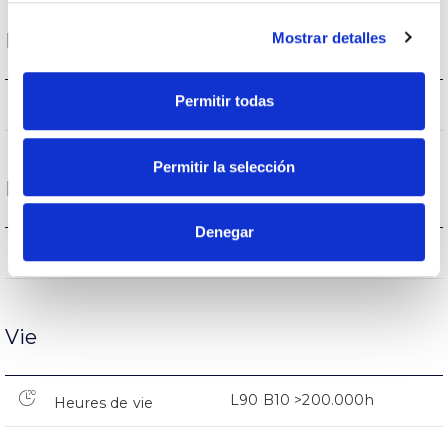
Mostrar detalles
Logement et finition
Permitir todas
20
Intensité (A)
Permitir la selección
Performance
Denegar
6.996lm
Flux (lm)
Vie
L90 B10 >200.000h
Heures de vie