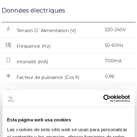
Données électriques
220-240V
Tension D`Alimentation (V)
50-60Hz
Fréquence (Hz)
700mA
Intensité (mA)
0,96
Facteur de puissance (Cos fi)
24
Nombre de led
Oui
Atténuation
Esta página web usa cookies
CMR
Prot. de comm. pour reprogr.
Las cookies de este sitio web se usan para personalizar
el contenido y los anuncios, ofrecer funciones de redes