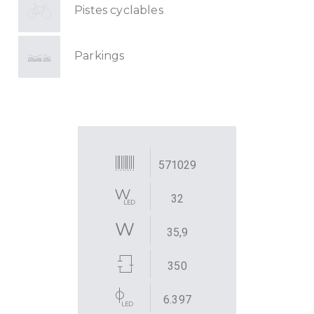
Pistes cyclables
Parkings
571029
32
35,9
350
6.397