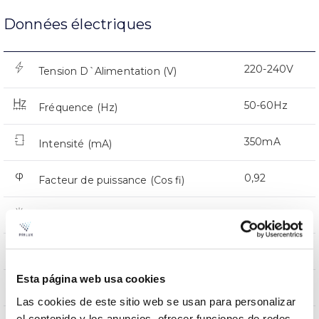
Données électriques
220-240V
Tension D`Alimentation (V)
50-60Hz
Fréquence (Hz)
350mA
Intensité (mA)
0,92
Facteur de puissance (Cos fi)
32
Nombre de led
Oui
Atténuation
Esta página web usa cookies
CMR
Prot. de comm. pour reprogr.
Las cookies de este sitio web se usan para personalizar
el contenido y los anuncios, ofrecer funciones de redes