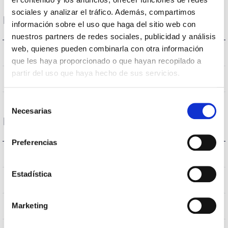
sociales y analizar el tráfico. Además, compartimos
Dimensions et montage
información sobre el uso que haga del sitio web con
nuestros partners de redes sociales, publicidad y análisis
web, quienes pueden combinarla con otra información
318 a 408x116mm
Dimensions
que les haya proporcionado o que hayan recopilado a
partir del uso que haya hecho de sus servicios.
Non
Empalmable
Selección
Necesarias
de
Données optiques
consentimiento
Preferencias
3.000K
Température de coleur
Estadística
>70
CRI Indice de rendu des couleurs
VA00K0M
Marketing
Optique