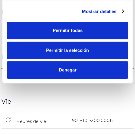
Mostrar detalles
Logement et finition
Permitir todas
20
Intensité (A)
Permitir la selección
Performance
Denegar
4406lm
Flux (lm)
Vie
L90 B10 >200.000h
Heures de vie