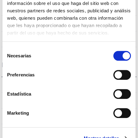
información sobre el uso que haga del sitio web con
>70
CRI Indice de rendu des couleurs
nuestros partners de redes sociales, publicidad y análisis
web, quienes pueden combinarla con otra información
VA
Optique
que les haya proporcionado o que hayan recopilado a
partir del uso que haya hecho de sus servicios.
1.3
Débit hémisphérique supérieur
Selección
Necesarias
de
Logement et finition
consentimiento
Preferencias
8
IK Protection contre des impacts
Estadística
67
Indice d’étanchéité IP
Marketing
9005
Couleur du corps
AL iap
Corps