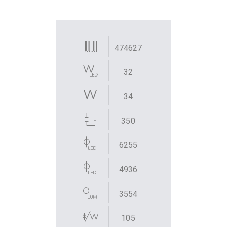
474627
32
34
350
6255
4936
3554
105