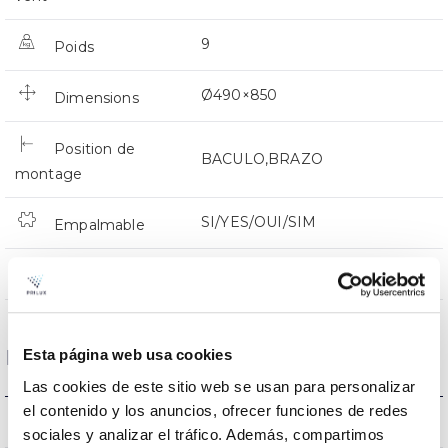
9
Poids
Ø490×850
Dimensions
Position de
BACULO,BRAZO
montage
SI/YES/OUI/SIM
Empalmable
Directa
Éclairage
Données optiques
Esta página web usa cookies
Las cookies de este sitio web se usan para personalizar
el contenido y los anuncios, ofrecer funciones de redes
4000k
Température de coleur
sociales y analizar el tráfico. Además, compartimos