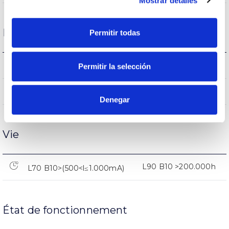
Mostrar detalles
Performance
Permitir todas
3554
Permitir la selección
Flux (lm)
72
Performance
Denegar
Vie
L90 B10 >200.000h
L70 B10>(500<l≤1.000mA)
État de fonctionnement