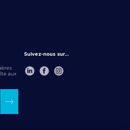
Suivez-nous sur…
ières
îte aux