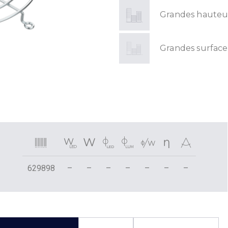
Grandes hauteu
Grandes surface
629898
–
–
–
–
–
–
–