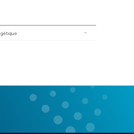
–
rgétique