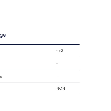
age
-m2
–
–
de
NON