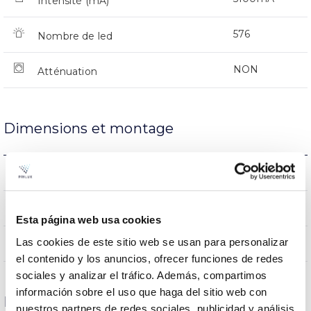
Intensité (mA)
576
Nombre de led
NON
Atténuation
Dimensions et montage
974x463x366mm
Dimensions
NON
Empalmable
Esta página web usa cookies
Las cookies de este sitio web se usan para personalizar
Directa
Éclairage
el contenido y los anuncios, ofrecer funciones de redes
sociales y analizar el tráfico. Además, compartimos
información sobre el uso que haga del sitio web con
Données optiques
nuestros partners de redes sociales, publicidad y análisis