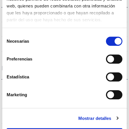
web, quienes pueden combinarla con otra información
que les haya proporcionado o que hayan recopilado a
4.000K
Température de coleur
partir del uso que haya hecho de sus servicios.
>70
CRI Indice de rendu des couleurs
Selección
Necesarias
de
S060L2P
Optique
consentimiento
Preferencias
Logement et finition
Estadística
IP66
Indice d’étanchéité IP
Marketing
9007
Couleur du corps
AL iap
Corps
Mostrar detalles