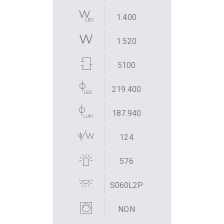
1.400
1.520
5100
219.400
187.940
124
576
S060L2P
NON