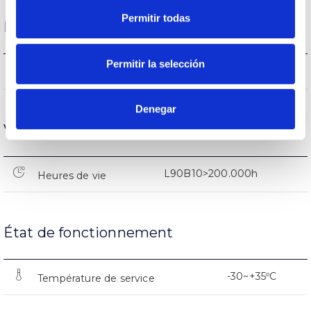
Permitir todas
Performance
Permitir la selección
187.940lm
Flux (lm)
Denegar
Vie
L90B10>200.000h
Heures de vie
État de fonctionnement
-30~+35ºC
Température de service