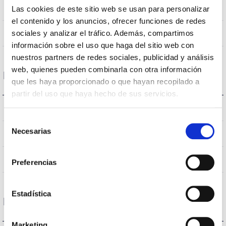
Non
Empalmable
Las cookies de este sitio web se usan para personalizar
el contenido y los anuncios, ofrecer funciones de redes
Directa
sociales y analizar el tráfico. Además, compartimos
Éclairage
información sobre el uso que haga del sitio web con
nuestros partners de redes sociales, publicidad y análisis
web, quienes pueden combinarla con otra información
Données optiques
que les haya proporcionado o que hayan recopilado a
partir del uso que haya hecho de sus servicios.
4.000K
Température de coleur
Selección
Necesarias
>70
de
CRI Indice de rendu des couleurs
consentimiento
AEXL0M
Optique
Preferencias
Estadística
Logement et finition
Marketing