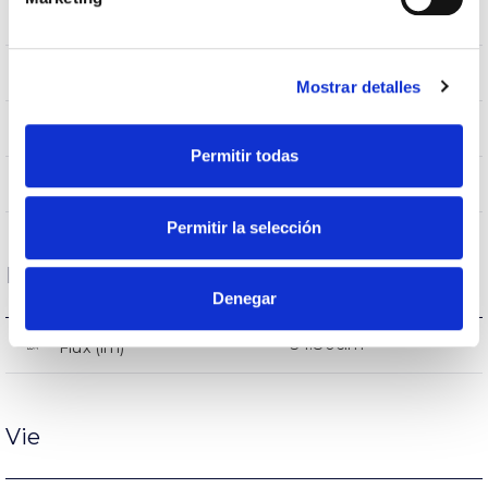
IK10
IK Protection contre des impacts
IP66
Indice d’étanchéité IP
Mostrar detalles
9007
Couleur du corps
Permitir todas
AL iap
Corps
Permitir la selección
Performance
Denegar
34.806lm
Flux (lm)
Vie