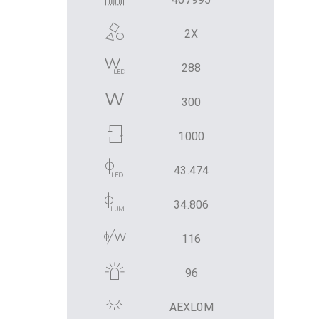
2X
288
300
1000
43.474
34.806
116
96
AEXL0M