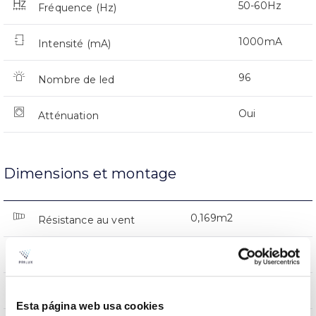
50-60Hz
Fréquence (Hz)
1000mA
Intensité (mA)
96
Nombre de led
Oui
Atténuation
Dimensions et montage
0,169m2
Résistance au vent
16Kg
Poids
476x479x174mm
Dimensions
Esta página web usa cookies