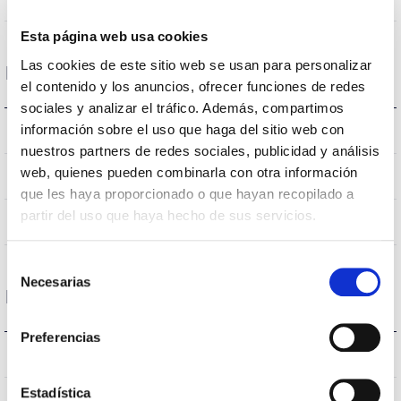
Angle d’ouverture
Esta página web usa cookies
Las cookies de este sitio web se usan para personalizar
Logement et finition
el contenido y los anuncios, ofrecer funciones de redes
sociales y analizar el tráfico. Además, compartimos
información sobre el uso que haga del sitio web con
65
Indice d’étanchéité IP
nuestros partners de redes sociales, publicidad y análisis
web, quienes pueden combinarla con otra información
7010
Couleur du corps
que les haya proporcionado o que hayan recopilado a
partir del uso que haya hecho de sus servicios.
AL
Corps
Selección
Necesarias
de
Performance
consentimiento
Preferencias
2324
Flux (lm)
Estadística