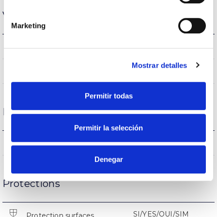
Vie
Marketing
25000
Heures de vie
Mostrar detalles
L70 >25.000h
L70 B10>(500<l≤1.000mA)
Permitir todas
État de fonctionnement
Permitir la selección
-5 +35
Température de service
Denegar
Protections
SI/YES/OUI/SIM
Protection surfaces