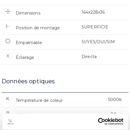
164x228x36
Dimensions
SUPERFICIE
Position de montage
SI/YES/OUI/SIM
Empalmable
Directa
Éclairage
Données optiques
5000k
Température de coleur
≥80
CRI Indice de rendu des couleurs
100