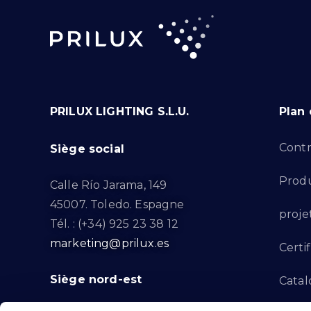
PRILUX LIGHTING S.L.U.
Plan 
Contr
Siège social
Produ
Calle Río Jarama, 149
45007. Toledo. Espagne
proje
Tél. : (+34) 925 23 38 12
marketing@prilux.es
Certif
Siège nord-est
Catal