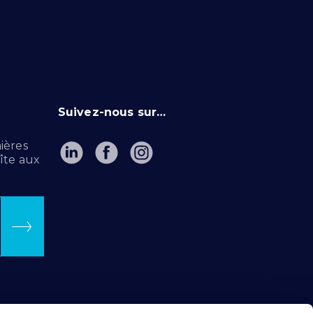
Suivez-nous sur…
ières
îte aux