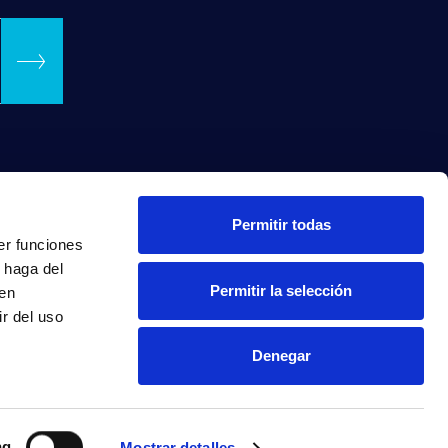
Permitir todas
er funciones
 haga del
Permitir la selección
den
r del uso
Denegar
INTRANET
ng
Mostrar detalles