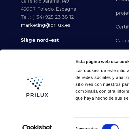
Calle Río Jarama, 149
45007. Toledo. Espagne
proje
Tél. : (+34) 925 23 38 12
marketing@prilux.es
Certif
Siège nord-est
Catal
Proje
Calle Del Torrent Fondo, s/n
Esta página web usa cook
08791. Sant Llorenç d’Hortons.
Canal
Las cookies de este sitio 
Barcelone. Espagne
de redes sociales y analiz
Tél. : (+34) 93 719 23 29
Conta
sitio web con nuestros par
marketing@prilux.es
combinarla con otra inform
que haya hecho de sus ser
Prilux Lighting © 2024
Selección
Necesarias