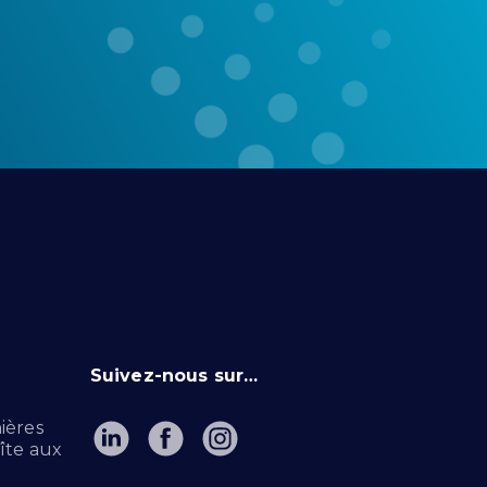
Suivez-nous sur…
ières
îte aux