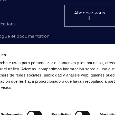
t
Abonnez-vous
à
ications
ogue et documentation
ts d'innovation
ies
 des plaintes
web se usan para personalizar el contenido y los anuncios, ofrec
ar el tráfico. Además, compartimos información sobre el uso que
cto - FR
tners de redes sociales, publicidad y análisis web, quienes pue
ación que les haya proporcionado o que hayan recopilado a parti
vicios.
Politique de confidentialité
|
Politique de cookies
Preferencias
Estadística
Marketi