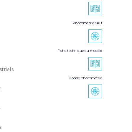
Photométrie SKU
Fiche technique du modèle
triels
Modèle photométrie
t
s
s