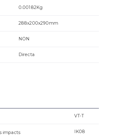
0.00182Kg
288x200x290mm
NON
Directa
VT-T
IK08
s impacts