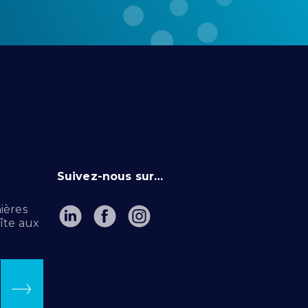
Suivez-nous sur…
ières
îte aux