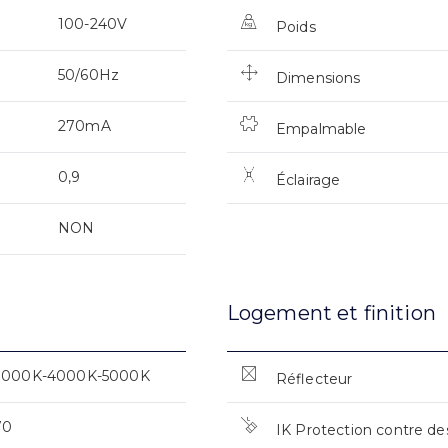
100-240V
Poids
50/60Hz
Dimensions
270mA
Empalmable
0,9
Éclairage
NON
Logement et finition
3000K-4000K-5000K
Réflecteur
70
IK Protection contre de