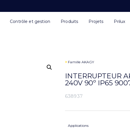
Contrôle et gestion
Produits
Projets
Prilux
>
Famille
AKAGY
INTERRUPTEUR AK
240V 90º IP65 900
638937
Applications