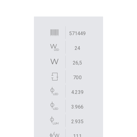
571449
24
26,5
700
4.239
3.966
2.935
111