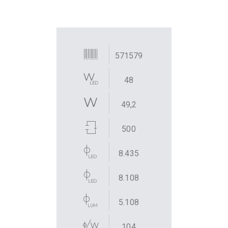
571579
48
49,2
500
8.435
8.108
5.108
104