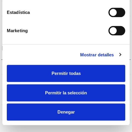
VA00K0M
Optique
Estadística
0,0%
Débit hémisphérique supérieur
Marketing
Logement et finition
Mostrar detalles
IK08
IK Protection contre des impacts
Permitir todas
IP65
Indice d’étanchéité IP
Permitir la selección
65
Intensité (A)
AL
Denegar
Corps