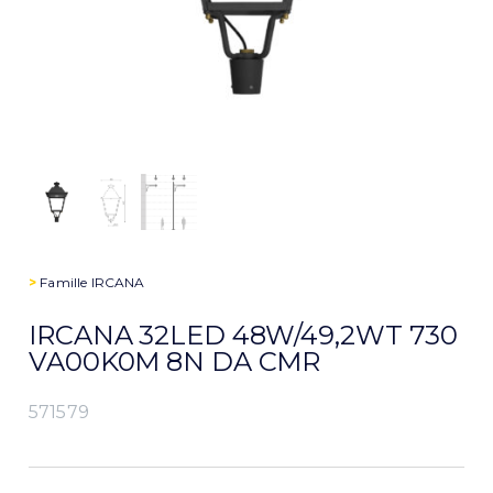
>
Famille
IRCANA
IRCANA 32LED 48W/49,2WT 730
VA00K0M 8N DA CMR
571579