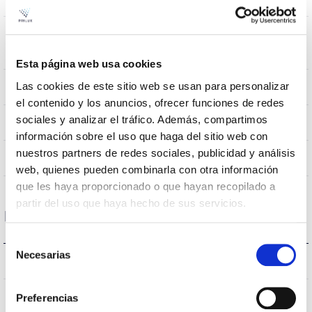
Baculo
Résistance au
0,31m2
vent
Esta página web usa cookies
Las cookies de este sitio web se usan para personalizar
10Kg
Poids
el contenido y los anuncios, ofrecer funciones de redes
sociales y analizar el tráfico. Además, compartimos
855x445mm
Dimensions
información sobre el uso que haga del sitio web con
nuestros partners de redes sociales, publicidad y análisis
Non
Empalmable
web, quienes pueden combinarla con otra información
que les haya proporcionado o que hayan recopilado a
partir del uso que haya hecho de sus servicios.
Données optiques
Selección
Necesarias
de
3.000K
Température de coleur
consentimiento
>70
CRI Indice de rendu des couleurs
Preferencias