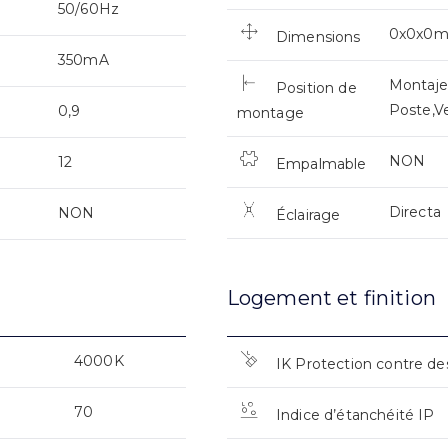
50/60Hz
0x0x0
Dimensions
350mA
Montaje
Position de
Poste,Ve
0,9
montage
NON
12
Empalmable
Directa
NON
Éclairage
Logement et finition
4000K
IK Protection contre de
70
Indice d’étanchéité IP