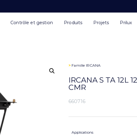
Contrôle et gestion
Produits
Projets
Prilux
>
Famille
IRCANA
IRCANA S TA 12L 1
CMR
660716
Applications