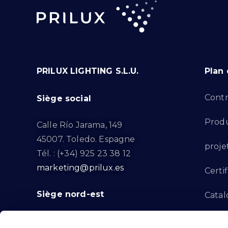
PRILUX LIGHTING S.L.U.
Plan 
Contr
Siège social
Produ
Calle Río Jarama, 149
45007. Toledo. Espagne
proje
Tél. : (+34) 925 23 38 12
marketing@prilux.es
Certif
Siège nord-est
Catal
Proje
Calle Del Torrent Fondo, s/n