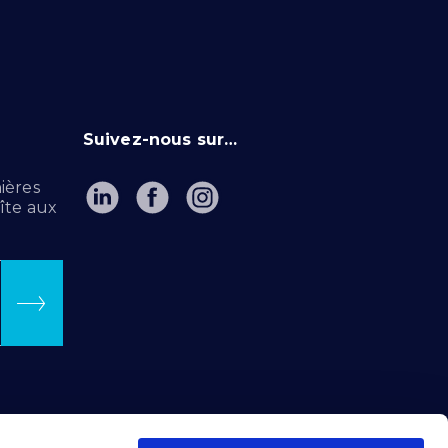
Suivez-nous sur…
ières
îte aux