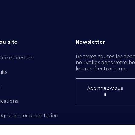
du site
Newsletter
Recevez toutes les dern
ôle et gestion
nouvelles dans votre bo
lettres électronique :
its
t
Abonnez-vous
à
ications
ogue et documentation
ts d'innovation