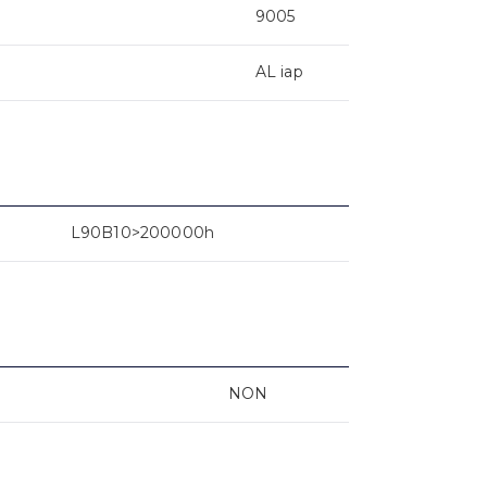
9005
AL iap
L90B10>200000h
NON