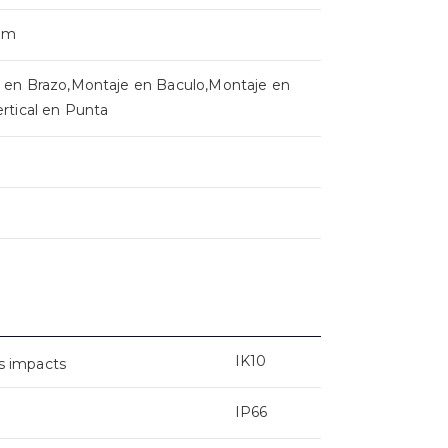
mm
 en Brazo,Montaje en Baculo,Montaje en
rtical en Punta
IK10
s impacts
IP66