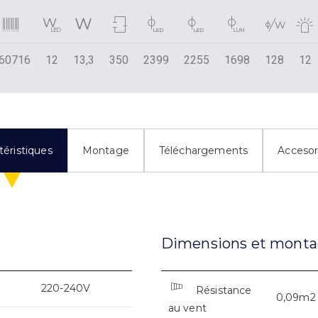
60716
12
13,3
350
2399
2255
1698
128
12
téristiques
Montage
Téléchargements
Accesor
Dimensions et mont
220-240V
Résistance
0,09m2
au vent