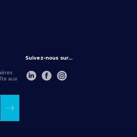
Suivez-nous sur…
ières
îte aux