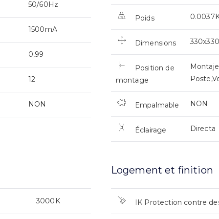
50/60Hz
0.0037
Poids
1500mA
330x33
Dimensions
0,99
Montaje
Position de
Poste,Ve
12
montage
NON
NON
Empalmable
Directa
Éclairage
Logement et finition
3000K
IK Protection contre de