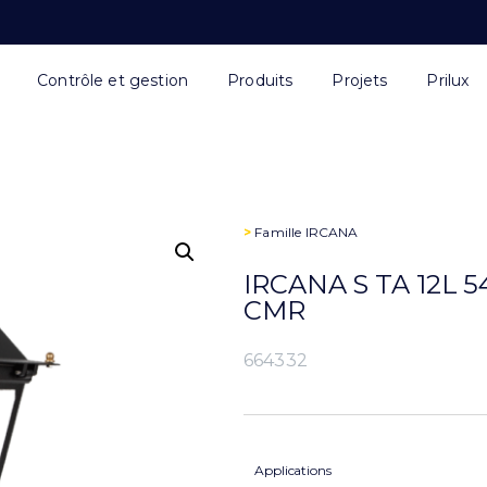
Contrôle et gestion
Produits
Projets
Prilux
>
Famille
IRCANA
IRCANA S TA 12L 
CMR
664332
Applications