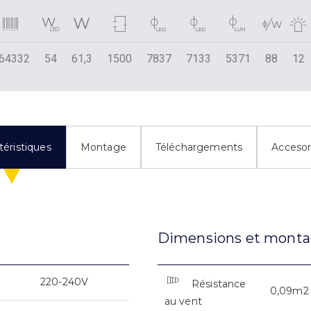
64332
54
61,3
1500
7837
7133
5371
88
12
téristiques
Montage
Téléchargements
Accesor
Dimensions et mont
220-240V
Résistance
0,09m2
au vent