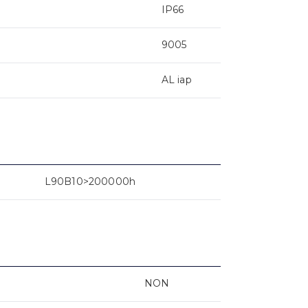
IP66
9005
AL iap
L90B10>200000h
NON