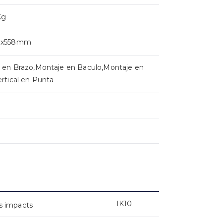
Kg
0x558mm
 en Brazo,Montaje en Baculo,Montaje en
rtical en Punta
IK10
s impacts