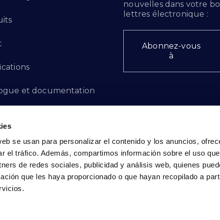
nouvelles dans votre bo
lettres électronique :
its
t
Abonnez-vous
à
ications
ogue et documentation
ts d'innovation
ies
 des plaintes
web se usan para personalizar el contenido y los anuncios, ofrec
ar el tráfico. Además, compartimos información sobre el uso que
cto - FR
tners de redes sociales, publicidad y análisis web, quienes pue
ación que les haya proporcionado o que hayan recopilado a parti
vicios.
Politique de confidentialité
|
Politique de cookies