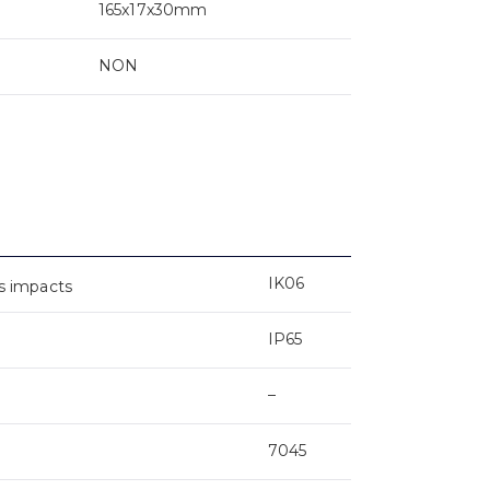
165x17x30mm
NON
IK06
s impacts
IP65
–
7045