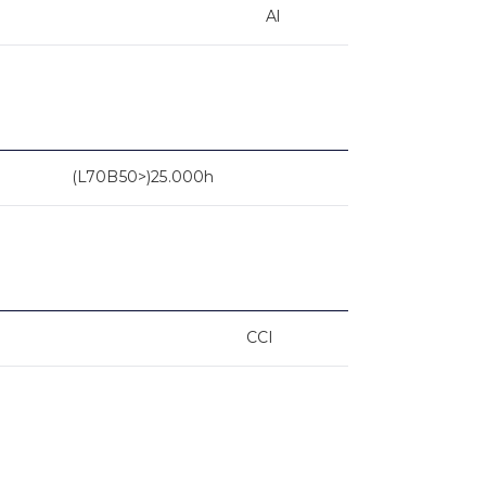
Al
(L70B50>)25.000h
CCI