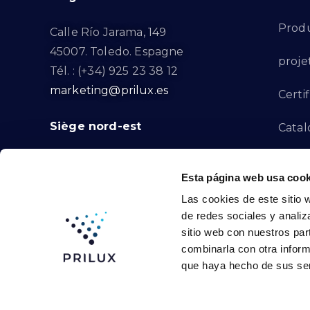
Produ
Calle Río Jarama, 149
45007. Toledo. Espagne
proje
Tél. : (+34) 925 23 38 12
marketing@prilux.es
Certif
Siège nord-est
Catal
Proje
Calle Del Torrent Fondo, s/n
Esta página web usa cook
08791. Sant Llorenç d’Hortons.
Canal
Las cookies de este sitio 
Barcelone. Espagne
de redes sociales y analiz
Tél. : (+34) 93 719 23 29
Conta
sitio web con nuestros par
marketing@prilux.es
combinarla con otra inform
que haya hecho de sus ser
Prilux Lighting © 2024