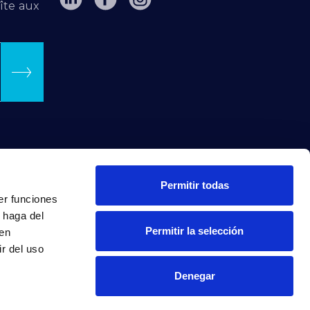
îte aux
Permitir todas
er funciones
 haga del
Permitir la selección
den
r del uso
Denegar
INTRANET