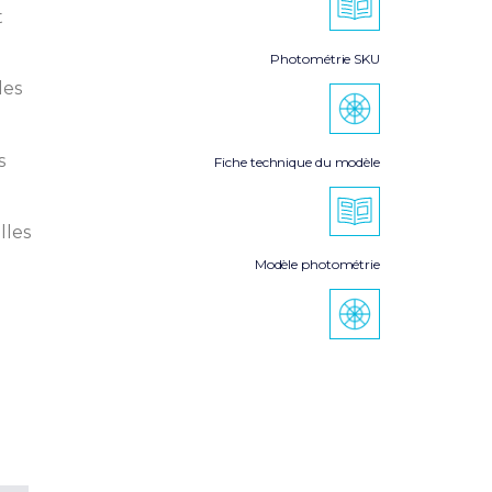
t
Photométrie SKU
les
s
Fiche technique du modèle
lles
Modèle photométrie