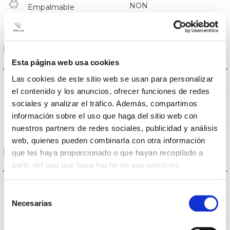
NON
Empalmable
Données optiques
Esta página web usa cookies
Las cookies de este sitio web se usan para personalizar
4000K
Température de coleur
el contenido y los anuncios, ofrecer funciones de redes
sociales y analizar el tráfico. Además, compartimos
80
CRI Indice de rendu des couleurs
información sobre el uso que haga del sitio web con
nuestros partners de redes sociales, publicidad y análisis
web, quienes pueden combinarla con otra información
Logement et finition
que les haya proporcionado o que hayan recopilado a
partir del uso que haya hecho de sus servicios.
IP20
Indice d’étanchéité IP
Selección
Necesarias
de
IP40
Intensité (A)
consentimiento