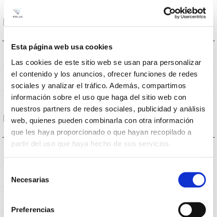
Données optiques
Esta página web usa cookies
6500K
Température de coleur
Las cookies de este sitio web se usan para personalizar
el contenido y los anuncios, ofrecer funciones de redes
80
CRI Indice de rendu des couleurs
sociales y analizar el tráfico. Además, compartimos
información sobre el uso que haga del sitio web con
nuestros partners de redes sociales, publicidad y análisis
Logement et finition
web, quienes pueden combinarla con otra información
que les haya proporcionado o que hayan recopilado a
partir del uso que haya hecho de sus servicios.
IP20
Indice d’étanchéité IP
Selección
IP40
Intensité (A)
Necesarias
de
consentimiento
PC
Corps
Preferencias