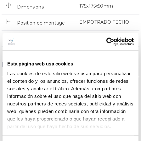
175x175x50mm
Dimensions
EMPOTRADO TECHO
Position de montage
NON
Empalmable
Esta página web usa cookies
Données optiques
Las cookies de este sitio web se usan para personalizar
el contenido y los anuncios, ofrecer funciones de redes
3000K
Température de coleur
sociales y analizar el tráfico. Además, compartimos
información sobre el uso que haga del sitio web con
80
CRI Indice de rendu des couleurs
nuestros partners de redes sociales, publicidad y análisis
web, quienes pueden combinarla con otra información
100
Angle d’ouverture
que les haya proporcionado o que hayan recopilado a
partir del uso que haya hecho de sus servicios.