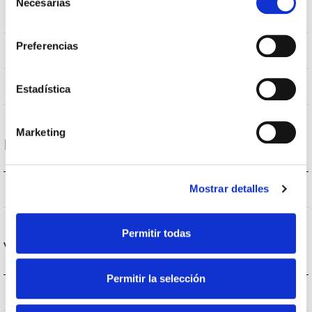
Necesarias
de
IP20
Indice d’étanchéité IP
consentimiento
Preferencias
IP40
Intensité (A)
AL
Corps
Estadística
Marketing
Performance
550lm
Mostrar detalles
Flux (lm)
Permitir todas
Vie
Permitir la selección
(L70B50>)50.000h
Heures de vie