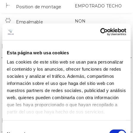
EMPOTRADO TECHO
Position de montage
NON
Empalmable
Données optiques
Esta página web usa cookies
Las cookies de este sitio web se usan para personalizar
3000K
Température de coleur
el contenido y los anuncios, ofrecer funciones de redes
sociales y analizar el tráfico. Además, compartimos
80
CRI Indice de rendu des couleurs
información sobre el uso que haga del sitio web con
nuestros partners de redes sociales, publicidad y análisis
100
Angle d’ouverture
web, quienes pueden combinarla con otra información
que les haya proporcionado o que hayan recopilado a
partir del uso que haya hecho de sus servicios.
Logement et finition
Selección